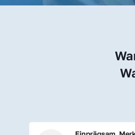
War
Wa
Einprägsam, Merk