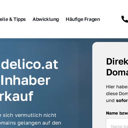
eile & Tipps
Abwicklung
Häufige Fragen
delico.at 
Direk
Doma
Inhaber 
Hier haben
rkauf
diese Dom
und 
sofor
Name bzw. F
Name bzw
 sich vermutlich nicht 
mains gelangen auf den 