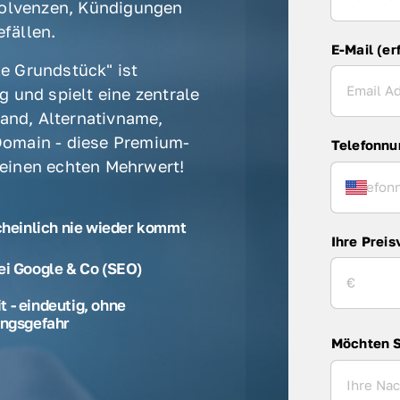
olvenzen, Kündigungen 
fällen. 
E-Mail (er
e Grundstück" ist 
 und spielt eine zentrale 
rand, Alternativname, 
omain - diese Premium-
Telefonn
 einen echten Mehrwert! 
cheinlich nie wieder kommt
Ihre Preis
ei Google & Co (SEO)
 - eindeutig, ohne
ngsgefahr
Möchten S