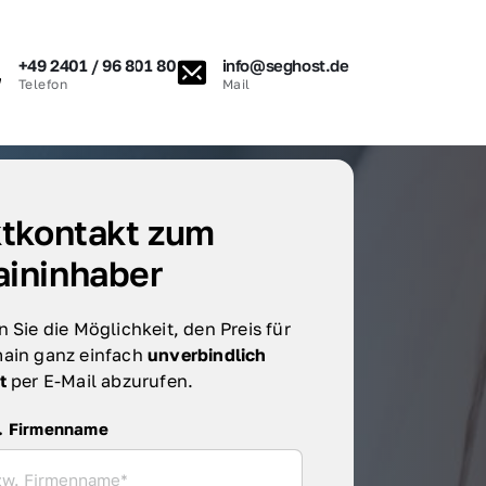
+49 2401 / 96 801 80
info@seghost.de
Telefon
Mail
tkontakt zum 
ininhaber
 Sie die Möglichkeit, den Preis für 
ain ganz einfach 
unverbindlich 
t 
per E-Mail abzurufen.
irmenname
. Firmenname