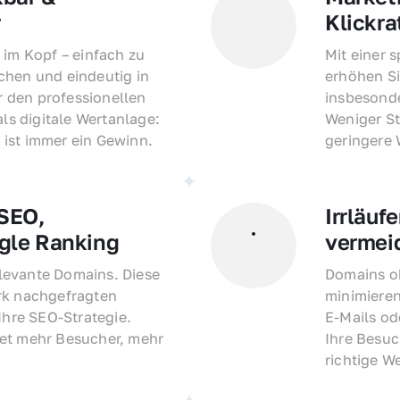
r
Klickra
 im Kopf – einfach zu 
Mit einer 
hen und eindeutig in 
erhöhen Si
den professionellen 
insbesonde
als digitale Wertanlage: 
Weniger St
ist immer ein Gewinn.
geringere
EO, 
Irrläufe
gle Ranking
vermei
evante Domains. Diese 
Domains oh
rk nachgefragten 
minimieren
Ihre SEO-Strategie. 
E-Mails o
et mehr Besucher, mehr 
Ihre Besuc
richtige W