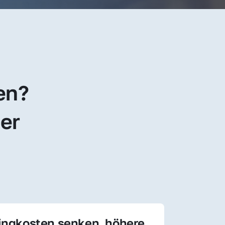
en? 
er 
ingkosten senken, höhere 