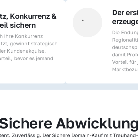
Der ers
z, Konkurrenz & 
erzeug
il sichern 
Die Endung 
 Ihre Konkurrenz 
Regionalit
itzt, gewinnt strategisch 
deutschspr
er Kundenakquise. 
damit Profe
rteil, bevor es jemand 
Vorteil fü
Marktbezu
Sichere Abwicklun
ent. Zuverlässig. Der Sichere Domain-Kauf mit Treuhand-